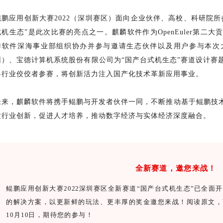
鲲鹏应用创新大赛2022（深圳赛区）面向企业伙伴、高校、科研院
式机生态”是此次比赛的亮点之一。麒麟软件作为OpenEuler第二
麟软件深海事业部组织协办并参与邀请生态伙伴以及用户参与本次
圳）、宝德计算机系统股份有限公司为“国产台式机生态”赛道设计赛
各行业佼佼者参赛，将创新活力注入国产化技术革新应用事业。
未来，麒麟软件将携手鲲鹏与开发者伙伴一同，不断推动基于鲲鹏技
发行业创新，促进人才培养，推动数字经济与实体经济深度融合。
全新赛道，邀您来战！
鲲鹏应用创新大赛2022深圳赛区全新赛道“国产台式机生态”已全
的解决方案，以更新鲜的玩法、更丰厚的奖金邀您来战！阅读原文，
10月10日，期待您的参与！