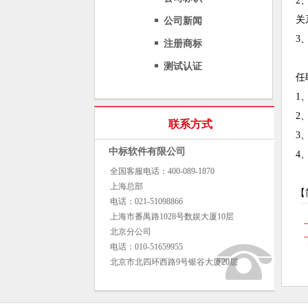
2
关
公司新闻
3
注册商标
测试认证
任
1
2
联系方式
3
中标软件有限公司
4
全国客服电话：400-089-1870
上海总部
【
电话：021-51098866
上海市番禺路1028号数娱大厦10层
北京分公司
电话：010-51659955
北京市北四环西路9号银谷大厦20层