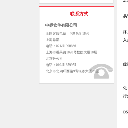
是
联系方式
易
中标软件有限公司
择
全国客服电话：400-089-1870
上海总部
入
电话：021-51098866
上海市番禺路1028号数娱大厦10层
北京分公司
虚
电话：010-51659955
北京市北四环西路9号银谷大厦20层
化
行
O