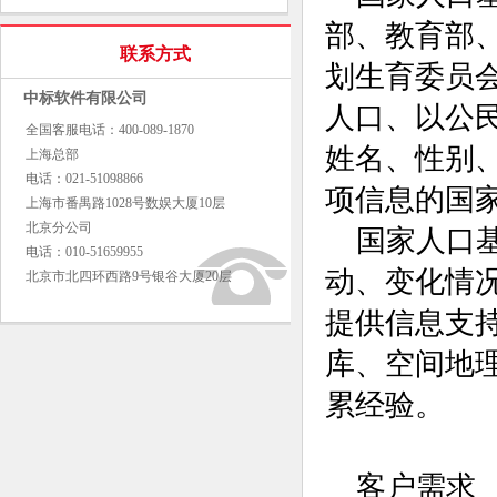
部、教育部
联系方式
划生育委员
中标软件有限公司
人口、以公
全国客服电话：400-089-1870
姓名、性别
上海总部
电话：021-51098866
项信息的国
上海市番禺路1028号数娱大厦10层
北京分公司
国家人口
电话：010-51659955
动、变化情
北京市北四环西路9号银谷大厦20层
提供信息支
库、空间地
累经验。
客户需求