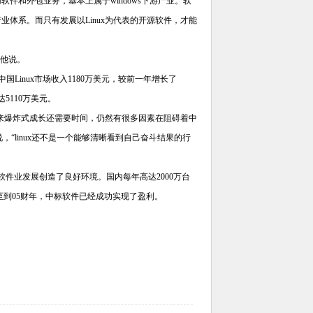
件和外包业务，基本上属于windows下游产业。软
体系。而只有发展以Linux为代表的开源软件，才能
，他说。
国Linux市场收入1180万美元，较前一年增长了
达5110万美元。
迎来爆炸式成长还需要时间，仍然有很多因素在阻碍着中
说，“linux还不是一个能够清晰看到自己奋斗结果的行
软件业发展创造了良好环境。国内每年高达2000万台
至到05财年，中标软件已经成功实现了盈利。