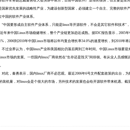
标软件常务副总裁秦勇在大会演讲中表示，目前中国软件产业增长很快，但主要是应用软
是国家优先发展的战略性产业，为建设创新型国家，必须建立一个自主、完整的软件产业
立中国的软件产业体系。
中国要形成自主软件产业体系，只能是linux等开源软件，不会是其它软件和技术”
年来中国Linux市场稳健增长，整个产业链更加趋近成熟。据IDC报告显示，2005年中
.1%，2006到2010年中国Linux市场将以年均复合增长率34.0%的速度增长，到2010年将
过业界认为，中国linux产业和美国相比仍落后两到三年时间。中国Linux市场要
Linux市场的发展。一些国内linux厂商依然在“生存还是毁灭”间徘徊。有从业人员感慨
”。
此，秦勇表示，国内linux厂商不必悲观。最近2006年6号文件配套政策的出台，为
C的装机量，对linux会是个很大的市场，另外技术的发展也会给开源软件带来机遇。截