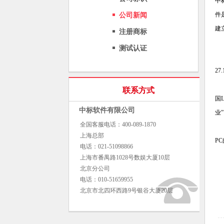
中
件
公司新闻
建
注册商标
“
测试认证
近
27
不
联系方式
国
中标软件有限公司
业
全国客服电话：400-089-1870
对
上海总部
P
电话：021-51098866
上海市番禺路1028号数娱大厦10层
北京分公司
电话：010-51659955
北京市北四环西路9号银谷大厦20层