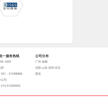
统一服务热线
公司分布
706-1825
广州 成都
总部
沈阳 山东 深圳 武汉
021－51098866
西安
分公司
10-51659955