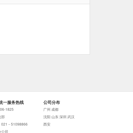
统一服务热线
公司分布
706-1825
广州 成都
总部
沈阳 山东 深圳 武汉
021－51098866
西安
分公司