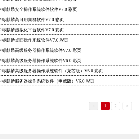
中标麒麟安全操作系统软件软件V7.0 彩页
中标麒麟高可用集群软件V7.0 彩页
中标麒麟虚拟化平台软件V7.0 彩页
中标麒麟桌面操作系统软件V7.0 彩页
中标麒麟高级服务器操作系统软件V7.0 彩页
中标麒麟高级服务器操作系统软件V6.0 彩页
中标麒麟高级服务器操作系统软件（龙芯版）V6.0 彩页
中标麒麟服务器操作系统软件（申威版）V6.0 彩页
<
1
2
>