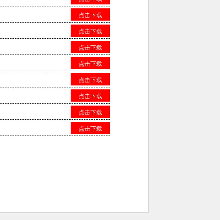
点击下载
点击下载
点击下载
点击下载
点击下载
点击下载
点击下载
点击下载