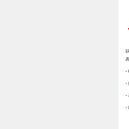
•
•
•
•