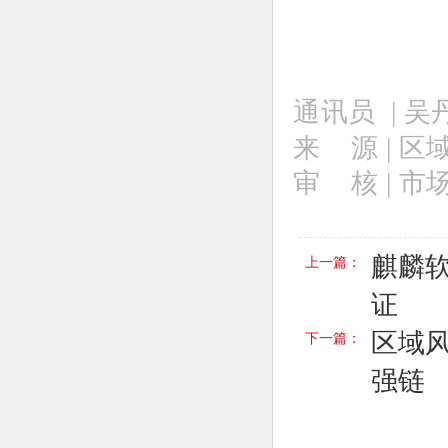
通讯员 | 吴
来 源 | 
审 核 | 
麒麟
上一篇：
证
区域风
下一篇：
强链