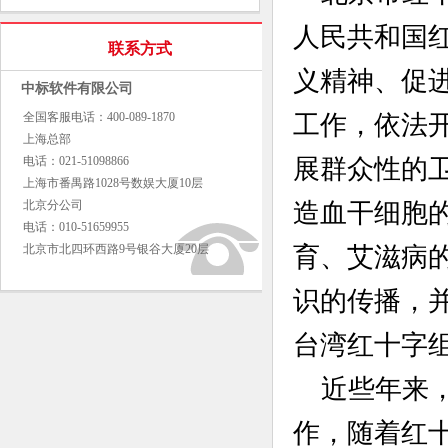
人民共和国
联系方式
义精神、促
中标软件有限公司
全国客服电话：400-089-1870
工作，依法
上海总部
电话：021-51098866
展群众性的
上海市番禺路1028号数娱大厦10层
北京分公司
造血干细胞
电话：010-51659955
北京市北四环西路9号银谷大厦20层
育、艾滋病
识的传播，
台湾红十字
近些年来
作，随着红