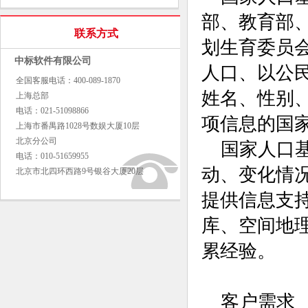
部、教育部
联系方式
划生育委员
中标软件有限公司
人口、以公
全国客服电话：400-089-1870
姓名、性别
上海总部
电话：021-51098866
项信息的国
上海市番禺路1028号数娱大厦10层
北京分公司
国家人口
电话：010-51659955
动、变化情
北京市北四环西路9号银谷大厦20层
提供信息支
库、空间地
累经验。
客户需求