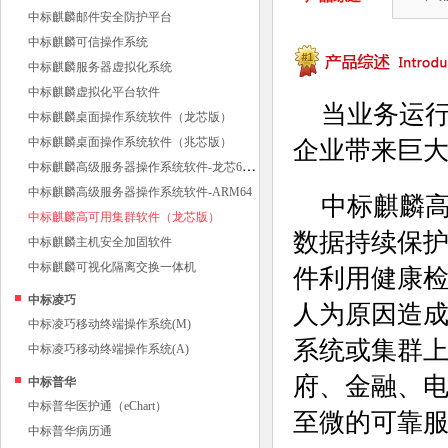
中标麒麟邮件安全防护平台
中标麒麟可信操作系统
中标麒麟服务器虚拟化系统
中标麒麟虚拟化平台软件
当业务运
中标麒麟桌面操作系统软件（龙芯版）
中标麒麟桌面操作系统软件（兆芯版）
企业带来巨
中
标麒麟高级服务器操作系统软件-龙芯64位
中标麒麟高级服务器操作系统软件-ARM64
中标麒麟
中标麒麟高可用集群软件（龙芯版）
数据持续保
中标麒麟主机安全加固软件
中标麒麟可视化隔离交换一体机
件利用健康
中标凌巧
人为原因造成
中标凌巧移动终端操作系统(M)
系统或集群
中标凌巧移动终端操作系统(A)
府、金融、
中标普华
中标普华医护通（eChart）
至微的可靠
中标普华病历通