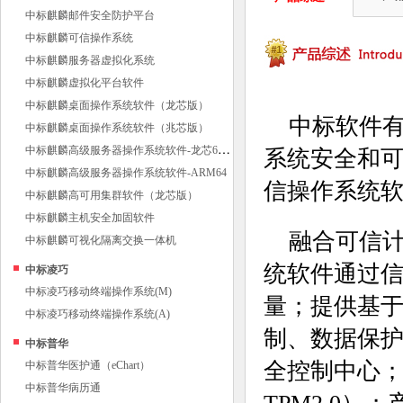
中标麒麟邮件安全防护平台
中标麒麟可信操作系统
中标麒麟服务器虚拟化系统
中标麒麟虚拟化平台软件
中标麒麟桌面操作系统软件（龙芯版）
中标软件有
中标麒麟桌面操作系统软件（兆芯版）
中
标麒麟高级服务器操作系统软件-龙芯64位
系统安全和
中标麒麟高级服务器操作系统软件-ARM64
信操作系统软
中标麒麟高可用集群软件（龙芯版）
中标麒麟主机安全加固软件
融合可信
中标麒麟可视化隔离交换一体机
统软件通过
中标凌巧
中标凌巧移动终端操作系统(M)
量；提供基
中标凌巧移动终端操作系统(A)
制、数据保
中标普华
全控制中心；
中标普华医护通（eChart）
中标普华病历通