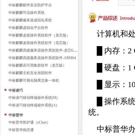
中标麒麟邮件安全防护平台
中标麒麟可信操作系统
中标麒麟服务器虚拟化系统
中标麒麟虚拟化平台软件
计算机和处理
中标麒麟桌面操作系统软件（龙芯版）
中标麒麟桌面操作系统软件（兆芯版）
█ 内存：
中
标麒麟高级服务器操作系统软件-龙芯64位
中标麒麟高级服务器操作系统软件-ARM64
中标麒麟高可用集群软件（龙芯版）
█ 硬盘：
中标麒麟主机安全加固软件
中标麒麟可视化隔离交换一体机
█ 显示：1
中标凌巧
中标凌巧移动终端操作系统(M)
█ 操作系
中标凌巧移动终端操作系统(A)
统。
中标普华
中标普华医护通（eChart）
中标普华
中标普华病历通