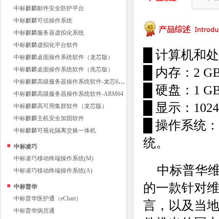
中标麒麟邮件安全防护平台
中标麒麟可信操作系统
中标麒麟服务器虚拟化系统
中标麒麟虚拟化平台软件
█ 计算机和处
中标麒麟桌面操作系统软件（龙芯版）
█ 内存：2 
中标麒麟桌面操作系统软件（兆芯版）
中
标麒麟高级服务器操作系统软件-龙芯64位
█ 硬盘：1 
中标麒麟高级服务器操作系统软件-ARM64
█ 显示：10
中标麒麟高可用集群软件（龙芯版）
中标麒麟主机安全加固软件
█ 操作系统：Wi
中标麒麟可视化隔离交换一体机
统。
中标凌巧
中标凌巧移动终端操作系统(M)
中标普华
中标凌巧移动终端操作系统(A)
的一款针对
中标普华
中标普华医护通（eChart）
言，以及当
中标普华病历通