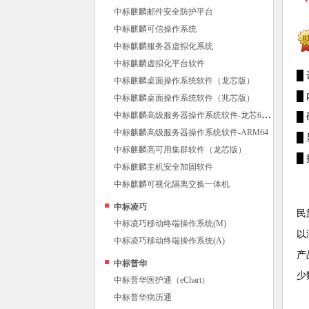
中标麒麟邮件安全防护平台
中标麒麟可信操作系统
中标麒麟服务器虚拟化系统
中标麒麟虚拟化平台软件
█
中标麒麟桌面操作系统软件（龙芯版）
█
中标麒麟桌面操作系统软件（兆芯版）
中
标麒麟高级服务器操作系统软件-龙芯64位
█
中标麒麟高级服务器操作系统软件-ARM64
█
中标麒麟高可用集群软件（龙芯版）
█ 
中标麒麟主机安全加固软件
中标麒麟可视化隔离交换一体机
中标凌巧
民
中标凌巧移动终端操作系统(M)
以
中标凌巧移动终端操作系统(A)
产
中标普华
少
中标普华医护通（eChart）
中标普华病历通