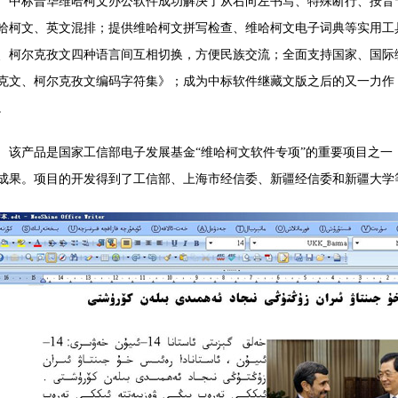
中标普华维哈柯文办公软件成功解决了从右向左书写、特殊断行、按音
哈柯文、英文混排；提供维哈柯文拼写检查、维哈柯文电子词典等实用工
、柯尔克孜文四种语言间互相切换，方便民族交流；全面支持国家、国际
克文、柯尔克孜文编码字符集》；成为中标软件继藏文版之后的又一力作
。
该产品是国家工信部电子发展基金“维哈柯文软件专项”的重要项目之
成果。项目的开发得到了工信部、上海市经信委、新疆经信委和新疆大学