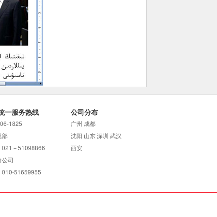
统一服务热线
公司分布
706-1825
广州 成都
总部
沈阳 山东 深圳 武汉
021－51098866
西安
分公司
10-51659955