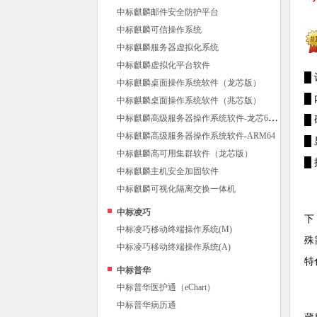
中标麒麟邮件安全防护平台
中标麒麟可信操作系统
中标麒麟服务器虚拟化系统
中标麒麟虚拟化平台软件
█
中标麒麟桌面操作系统软件（龙芯版）
█
中标麒麟桌面操作系统软件（兆芯版）
中
标麒麟高级服务器操作系统软件-龙芯64位
█
中标麒麟高级服务器操作系统软件-ARM64
█
中标麒麟高可用集群软件（龙芯版）
█ 
中标麒麟主机安全加固软件
中标麒麟可视化隔离交换一体机
中标凌巧
下
中标凌巧移动终端操作系统(M)
殊
中标凌巧移动终端操作系统(A)
特
中标普华
中标普华医护通（eChart）
中标普华病历通